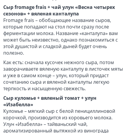
Сыр
f
romage
f
rais
+ чай улун «Весна четырех
сезонов» + вяленая канталупа
Fromage frais – обобщающее название сыров,
которые попадают на стол почти сразу после
ферментации молока. Название «канталупа» вам
может быть неизвестно, однако познакомиться с
этой душистой и сладкой дыней будет очень
полезно.
Как есть: сначала кусочек нежного сыра, потом
заворачиваете вяленую канталупу в листочек мяты
и уже в самом конце – улун, который придаст
сочетанию сыра и вяленой канталупы легкую
терпкость и насыщенную свежесть.
Сыр куломье + вяленый томат + улун
«Изабелла»
Куломье – мягкий сыр с белой пенициллиновой
корочкой, производится из коровьего молока.
Улун «Изабелла» – тайваньский чай,
ароматизированный вытяжкой из винограда