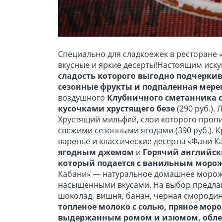
Специально для сладкоежек в ресторане 
вкусные и яркие десерты!Настоящим иск
сладость которого выгодно подчерки
сезонные фрукты и подпаленная мере
воздушного
Клубничного сметанника 
кусочками хрустящего безе
(290 руб.)
Хрустящий мильфей, слои которого проп
свежими сезонными ягодами (390 руб.). 
варенье и классические десерты «Фани 
ягодным джемом
и
Горячий английск
который подается с ванильным мор
Кабани» — натуральное домашнее мороже
насыщенными вкусами. На выбор предлаг
шоколад, вишня, банан, черная смородин
топленое молоко с солью, пряное мор
выдержанным ромом и изюмом, облепи