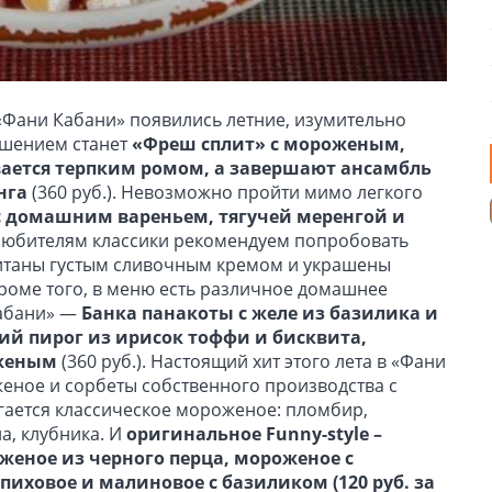
«Фани Кабани» появились летние, изумительно
ушением станет
«Фреш сплит» с мороженым,
вается терпким ромом, а завершают ансамбль
нга
(360 руб.). Невозможно пройти мимо легкого
с домашним вареньем, тягучей меренгой и
. Любителям классики рекомендуем попробовать
итаны густым сливочным кремом и украшены
Кроме того, в меню есть различное домашнее
Кабани» —
Банка панакоты с желе из базилика и
ий пирог из ирисок тоффи и бисквита,
оженым
(360 руб.). Настоящий хит этого лета в «Фани
ное и сорбеты собственного производства с
ается классическое мороженое: пломбир,
а, клубника. И
оригинальное Funny-style –
оженое из черного перца, мороженое с
ховое и малиновое с базиликом (120 руб. за