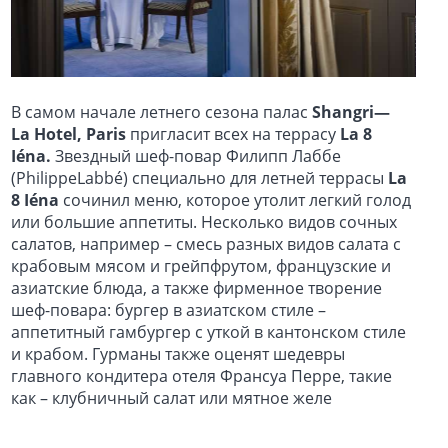
В самом начале летнего сезона палас
Shangri
—
La
Hotel
,
Paris
пригласит всех на террасу
La 8
Iéna.
Звездный шеф-повар Филипп Лаббе
(PhilippeLabbé) специально для летней террасы
La
8 Iéna
сочинил меню, которое утолит легкий голод
или большие аппетиты. Несколько видов сочных
салатов, например – смесь разных видов салата с
крабовым мясом и грейпфрутом, французские и
азиатские блюда, а также фирменное творение
шеф-повара: бургер в азиатском стиле –
аппетитный гамбургер с уткой в кантонском стиле
и крабом. Гурманы также оценят шедевры
главного кондитера отеля Франсуа Перре, такие
как – клубничный салат или мятное желе