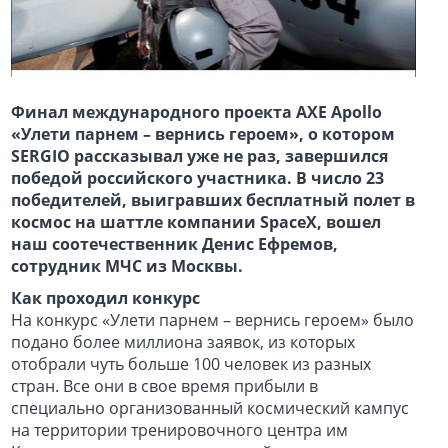
Финал международного проекта AXE Apollo
«Улети парнем
–
вернись героем», о котором
SERGIO
рассказывал уже не раз, завершился
победой российского участника. В число 23
победителей, выигравших бесплатный полет в
космос на шаттле компании
Space
X
, вошел
наш
соотечественник Денис
Ефремов,
сотрудник МЧС из Москвы.
Как проходил конкурс
На конкурс «Улети парнем – вернись героем» было
подано более миллиона заявок, из которых
отобрали чуть больше 100 человек из разных
стран. Все они в свое время прибыли в
специально организованный космический кампус
на территории тренировочного центра им