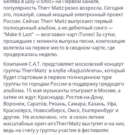
Белява в шоу «Голос» на Первом канале,
популярность Therr Maitz резко возросла. Сегодня
это, пожалуй, самый мощный электронный проект
России. Сейчас Therr Maitz выпускают первый
полноценный альбом, а их дебютный сингл —
“Make It Last” — возглавил чарт iTunes! За сутки,
прошедшие с момента выпуска песни, композиция
взлетела на первое место в сводном чарте, где
продержалась неделю.
Компания С.А.Т. представляет московский концерт
группы TherrMaitz в клубе «RayJustArena», который
будет стартовым в первом полноценном туре
группы по городам России в поддержку грядущего
альбома. 15 мая музыканты отыграют в Москве, а
затем их ждут: Краснодар, Ростов-на-Дону,
Воронеж, Саратов, Рязань, Самара, Казань, Уфа,
Красноярск, Новосибирск, Омск, Екатеринбург и
другие. Не исключено, что в сезон летних
масштабных open-airsTherrMaitz выступят и на них,
ведь на счету у группы участие в фестивалях