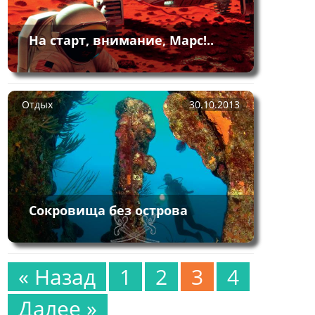
На старт, внимание, Марс!..
Отдых
30.10.2013
Сокровища без острова
« Назад
1
2
3
4
Далее »