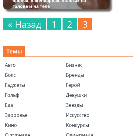
бровях, бакенбардах, волосах на
голове и на теле
« Назад
1
2
3
Темы
Авто
Бизнес
Бокс
Бренды
Гаджеты
Герой
Гольф
Девушки
Еда
Звезды
Здоровье
Искусство
Кино
Конкурсы
О журнале
Олимпиада