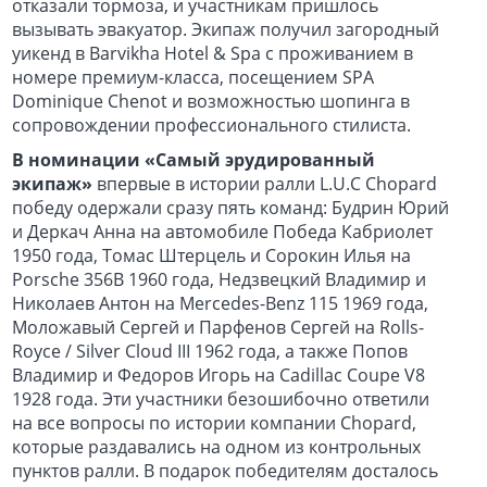
отказали тормоза, и участникам пришлось
вызывать эвакуатор. Экипаж получил загородный
уикенд в Barvikha Hotel & Spa с проживанием в
номере премиум-класса, посещением SPA
Dominique Chenot и возможностью шопинга в
сопровождении профессионального стилиста.
В номинации «Самый эрудированный
экипаж»
впервые в истории ралли L.U.C Chopard
победу одержали сразу пять команд: Будрин Юрий
и Деркач Анна на автомобиле Победа Кабриолет
1950 года, Томас Штерцель и Сорокин Илья на
Porsche 356B 1960 года, Недзвецкий Владимир и
Николаев Антон на Mercedes-Benz 115 1969 года,
Моложавый Сергей и Парфенов Сергей на Rolls-
Royce / Silver Cloud III 1962 года, а также Попов
Владимир и Федоров Игорь на Cadillac Coupe V8
1928 года. Эти участники безошибочно ответили
на все вопросы по истории компании Chopard,
которые раздавались на одном из контрольных
пунктов ралли. В подарок победителям досталось