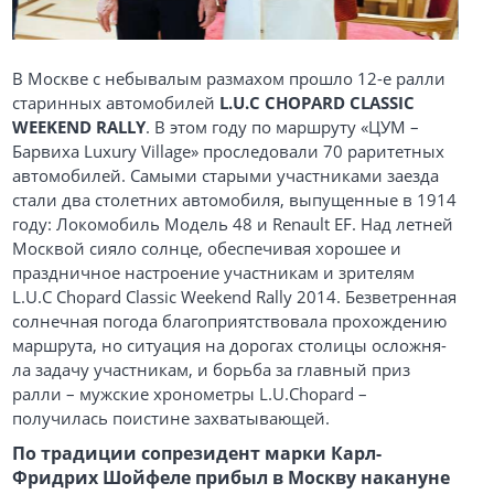
В Москве с небывалым размахом прошло 12-е ралли
старинных автомобилей
L.U.C CHOPARD CLASSIC
WEEKEND RALLY
. В этом году по маршруту «ЦУМ –
Барвиха Luxury Village» проследовали 70 раритетных
автомобилей. Самыми старыми участниками заезда
стали два столетних автомобиля, выпущенные в 1914
году: Локомобиль Модель 48 и Renault EF. Над летней
Москвой сияло солнце, обеспечивая хорошее и
праздничное настроение участникам и зрителям
L.U.C Chopard Classic Weekend Rally 2014. Безветренная
солнечная погода благоприятствовала прохождению
маршрута, но ситуация на дорогах столицы осложня-
ла задачу участникам, и борьба за главный приз
ралли – мужские хронометры L.U.Chopard –
получилась поистине захватывающей.
По традиции сопрезидент марки Карл-
Фридрих Шойфеле прибыл в Москву накануне