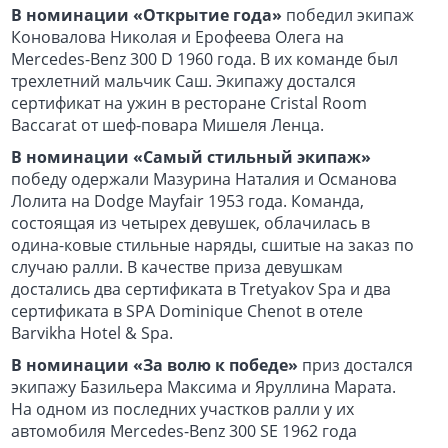
В номинации «Открытие года»
победил экипаж
Коновалова Николая и Ерофеева Олега на
Mercedes-Benz 300 D 1960 года. В их команде был
трехлетний мальчик Саш. Экипажу достался
сертификат на ужин в ресторане Cristal Room
Baccarat от шеф-повара Мишеля Ленца.
В номинации «Самый стильный экипаж»
победу одержали Мазурина Наталия и Османова
Лолита на Dodge Mayfair 1953 года. Команда,
состоящая из четырех девушек, облачилась в
одина-ковые стильные наряды, сшитые на заказ по
случаю ралли. В качестве приза девушкам
достались два сертификата в Tretyakov Spa и два
сертификата в SPA Dominique Chenot в отеле
Barvikha Hotel & Spa.
В номинации «За волю к победе»
приз достался
экипажу Базильера Максима и Яруллина Марата.
На одном из последних участков ралли у их
автомобиля Mercedes-Benz 300 SE 1962 года