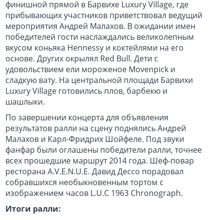
финишной прямой в Барвихе Luxury Village, где
прибывающих участников приветствовал ведущий
мероприятия Андрей Малахов. В ожидании имен
победителей гости наслаждались великолепным
вкусом коньяка Hennessy и коктейлями на его
основе. Других окрылял Red Bull. Дети с
удовольствием ели мороженое Movenpick и
сладкую вату. На центральной площади Барвихи
Luxury Village готовились плов, барбекю и
шашлыки.
По завершении концерта для объявления
результатов ралли на сцену поднялись Андрей
Малахов и Карл-Фридрих Шойфеле. Под звуки
фанфар были оглашены победители ралли, точнее
всех прошедшие маршрут 2014 года. Шеф-повар
ресторана A.V.E.N.U.E. Давид Дессо порадовал
собравшихся необыкновенным тортом с
изображением часов L.U.C 1963 Chronograph.
Итоги ралли: