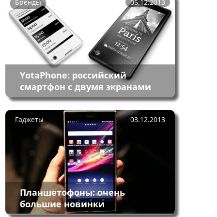
Бренды
05.12.2013
YotaPhone: российский
смартфон с двумя экранами
Гаджеты
03.12.2013
Планшетофоны: очень
большие новинки