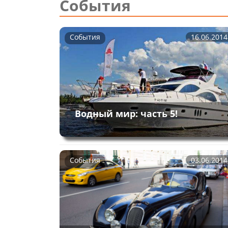
События
События
16.06.2014
Водный мир: часть 5!
События
03.06.2014